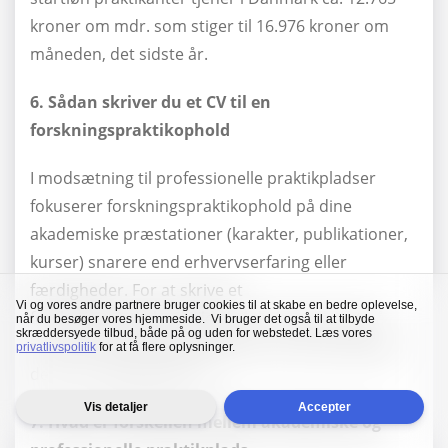
kroner om mdr. som stiger til 16.976 kroner om
måneden, det sidste år.
6. Sådan skriver du et CV til en
forskningspraktikophold
I modsætning til professionelle praktikpladser
fokuserer forskningspraktikophold på dine
akademiske præstationer (karakter, publikationer,
kurser) snarere end erhvervserfaring eller
færdigheder. For at skrive et
Vi og vores andre partnere bruger cookies til at skabe en bedre oplevelse,
forskningspraktikophold skal du lægge vægt på
når du besøger vores hjemmeside. Vi bruger det også til at tilbyde
skræddersyede tilbud, både på og uden for webstedet. Læs vores
relevant erfaring og kvalifikationer og indarbejde
privatlivspolitik
for at få flere oplysninger.
dem i dit akademiske CV.
Vis detaljer
Accepter
7. Hvad er forskellen mellem akademiske og